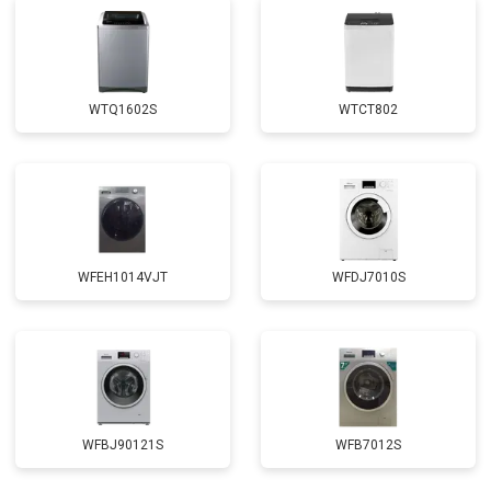
Корпусный ремонт (замена резинок,
от 1850 ₽
Заказать
креплений, кнопок)
Замена крестовины
от 2750 ₽
Заказать
WTQ1602S
WTCT802
Замена щёток
от 3100 ₽
Заказать
Замена амортизаторов
от 2000 ₽
Заказать
Замена подшипников
от 2800 ₽
Заказать
Замена мотора
от 3800 ₽
Заказать
WFEH1014VJT
WFDJ7010S
Ремонт/замена датчика
от 2200 ₽
Заказать
температуры
Замена ТЭН
от 2300 ₽
Заказать
Замена блока управления
от 3600 ₽
Заказать
Замена заливного клапана
от 3250 ₽
Заказать
WFBJ90121S
WFB7012S
Замена заливного шланга
от 2150 ₽
Заказать