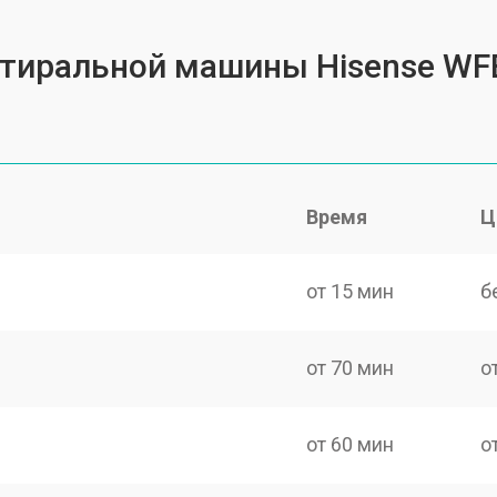
 стиральной машины Hisense WF
Время
Ц
от 15 мин
б
от 70 мин
о
от 60 мин
о