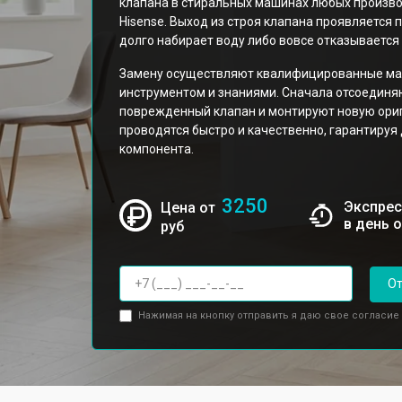
клапана в стиральных машинах любых произв
Hisense. Выход из строя клапана проявляется
долго набирает воду либо вовсе отказывается 
Замену осуществляют квалифицированные ма
инструментом и знаниями. Сначала отсоединя
поврежденный клапан и монтируют новую ори
проводятся быстро и качественно, гарантируя
компонента.
3250
Экспрес
Цена от
в день 
руб
От
Нажимая на кнопку отправить я даю свое согласие