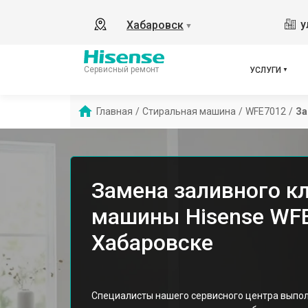
у
Хабаровск
▼
Сервисный ремонт
УСЛУГИ
Главная
/
Стиральная машина
/
WFE7012
/
За
Замена заливного к
машины Hisense WF
Хабаровске
Специалисты нашего сервисного центра выпо