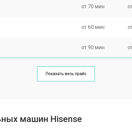
от 70 мин
о
от 60 мин
о
от 90 мин
о
от 70 мин
о
Показать весь прайс
от 100 мин
о
от 80 мин
о
ьных машин Hisense
от 130 мин
о