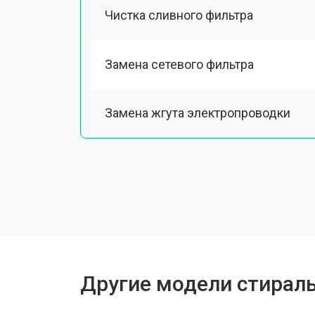
Чистка сливного фильтра
Замена сетевого фильтра
Замена жгута электропроводки
Замена шкива барабана
Замена мотора вентилятора сушки
Замена верхнего противовеса
Другие модели стирал
Замена пружин