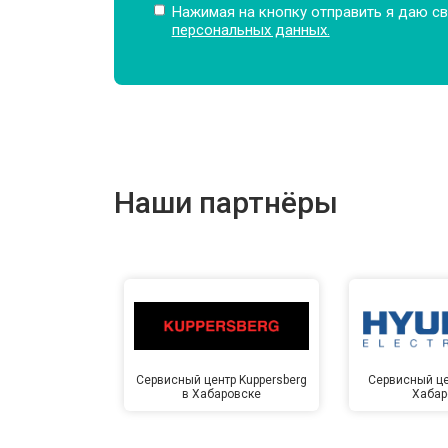
Нажимая на кнопку отправить я даю св
персональных данных.
Замена амортизаторов
Замена подшипников
Наши партнёры
Замена мотора
Ремонт/замена датчика температу
Замена ТЭН
Сервисный центр Kuppersberg
Сервисный це
в Хабаровске
Хабар
Замена блока управления