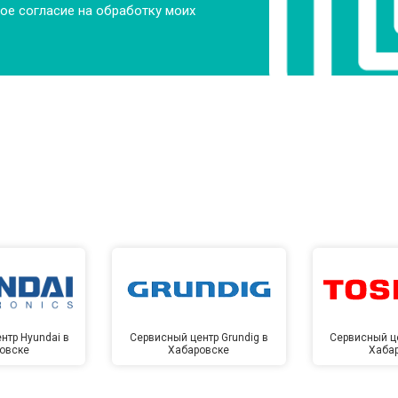
ое согласие на обработку моих
от 70 мин
о
от 60 мин
о
от 110 мин
о
ры
от 50 мин
о
от 80 мин
о
нтр Hyundai в
Сервисный центр Grundig в
Сервисный це
овске
Хабаровске
Хаба
от 70 мин
о