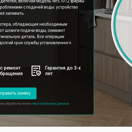
одителей, включая модель WFE7012 фирмы
 проблемами с подачей воды: устройство
её заливать.
стера, обладающие необходимым
ют шланги подачи воды, снимают
гинальную деталь. Все операции
 долгий срок службы установленного
с ремонт
Гарантия до 3-х
обращения
лет
править заявку
 на обработку моих
персональных данных.