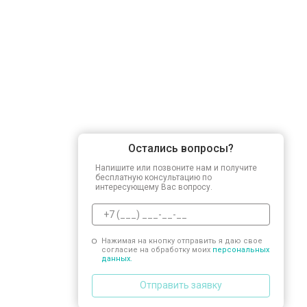
Замена заливного шланга
Замена прессостата
Замена сливного насоса
Остались вопросы?
Замена сливного шланга
Напишите или позвоните нам и получите
бесплатную консультацию по
интересующему Вас вопросу.
Замена циркуляционного насоса
Нажимая на кнопку отправить я даю свое
согласие на обработку моих
персональных
Замена УБЛ
данных.
Отправить заявку
Замена приводного ремня