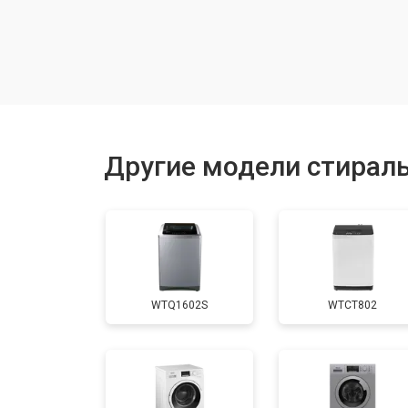
Замена шкива барабана
Замена мотора вентилятора сушки
Замена верхнего противовеса
Другие модели стирал
Замена пружин
Замена шторок барабана
WTQ1602S
WTCT802
Замена селектора программ
Ремонт аквастопа