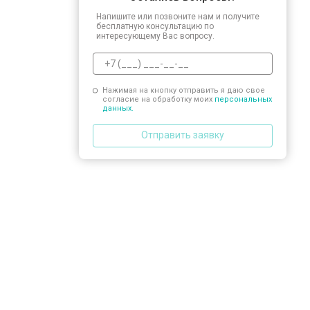
Замена сливного шланга
Напишите или позвоните нам и получите
бесплатную консультацию по
интересующему Вас вопросу.
Замена циркуляционного насоса
Нажимая на кнопку отправить я даю свое
согласие на обработку моих
персональных
Замена УБЛ
данных.
Отправить заявку
Замена приводного ремня