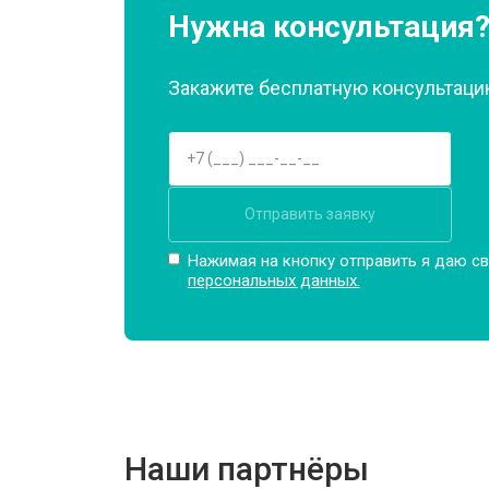
Ремонт платы управления (восстан
Нужна консультация
Закажите бесплатную консультацию
Корпусный ремонт (замена резинок,
Замена крестовины
Отправить заявку
Замена щёток
Нажимая на кнопку отправить я даю св
персональных данных.
Замена амортизаторов
Замена подшипников
Наши партнёры
Замена мотора