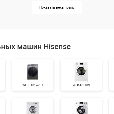
от 70 мин
о
Показать весь прайс
от 100 мин
о
от 80 мин
о
ьных машин Hisense
от 130 мин
о
от 70 мин
о
WFEH1014VJT
WFDJ7010S
от 100 мин
о
от 70 мин
о