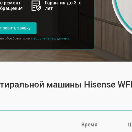
с ремонт
Гарантия до 3-х
обращения
лет
править заявку
 на обработку моих
персональных данных.
 стиральной машины Hisense W
Время
Ц