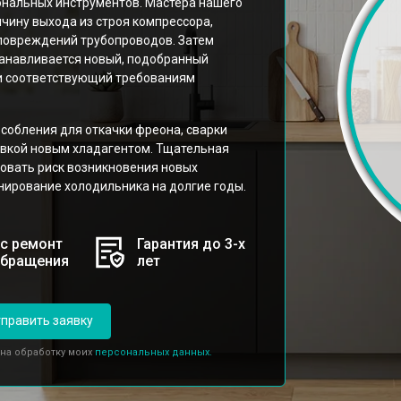
ональных инструментов. Мастера нашего
чину выхода из строя компрессора,
повреждений трубопроводов. Затем
танавливается новый, подобранный
и соответствующий требованиям
собления для откачки фреона, сварки
авкой новым хладагентом. Тщательная
овать риск возникновения новых
ирование холодильника на долгие годы.
с ремонт
Гарантия до 3-х
обращения
лет
править заявку
 на обработку моих
персональных данных.