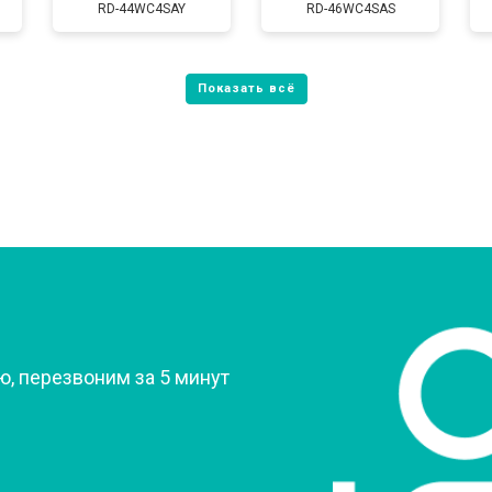
RD-44WC4SAY
RD-46WC4SAS
от 80 мин
о
от 60 мин
о
от 70 мин
о
?
, перезвоним за 5 минут