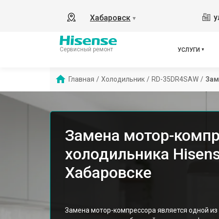
у
Хабаровск
▼
Сервисный ремонт
УСЛУГИ
Главная
/
Холодильник
/
RD-35DR4SAW
/
Зам
Замена мотор-комп
холодильника Hisen
Хабаровске
Замена мотор-компрессора является одной из