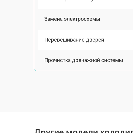
Замена электросхемы
Перевешивание дверей
Прочистка дренажной системы
Ремонт датчика морозильного отд
Ремонт испарителя
Устранение засора трубопровода
Другие модели холодил