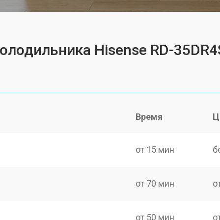
холодильника Hisense RD-35DR
Время
Ц
от 15 мин
б
от 70 мин
о
от 50 мин
о