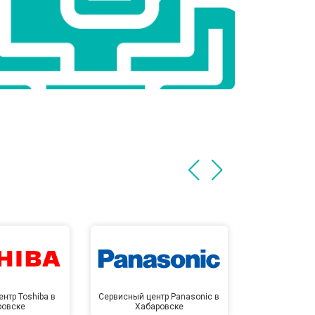
нтр Toshiba в
Сервисный центр Panasonic в
Сервисный 
ровске
Хабаровске
Хаба