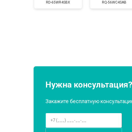
RD-65WR4SBX
RQ-56WC4SAB
Замена нагревателя оттайки
Замена реле
Устранение утечки хладагента
Нужна консультация
Закажите бесплатную консультацию