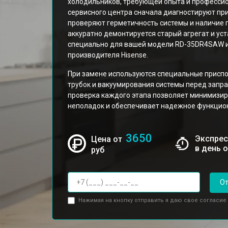
холодильников, требующей опыта и професси
сервисного центра сначала диагностируют при
проверяют герметичность системы и наличие 
аккуратно демонтируется старый агрегат и ус
специально для вашей модели RD-35DR4SAW 
производителя Hisense.
При замене используются специальные приспо
трубок и вакуумирования системы перед запр
проверка каждого этапа позволяет минимизир
неполадок и обеспечивает надежное функцион
3650
Экспрес
Цена от
в день 
руб
От
Нажимая на кнопку отправить я даю свое согласие