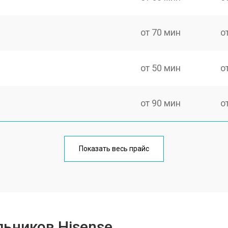
от 70 мин
о
от 50 мин
о
от 90 мин
о
еления
от 50 мин
о
Показать весь прайс
от 80 мин
о
от 50 мин
о
ьников Hisense