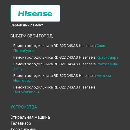
Сервисный ремонт
ВЫБЕРИ СВОЙ ГОРОД
Ремонт холодильника RD-32DC4SAS Hisense в
Санкт-
Петербурге
Ремонт холодильника RD-32DC4SAS Hisense в
Краснодаре
Ремонт холодильника RD-32DC4SAS Hisense в
Ростове-на-
Дону
Ремонт холодильника RD-32DC4SAS Hisense в
Нижнем
Новгороде
Ремонт холодильника RD-32DC4SAS Hisense в
Новосибирске
Ремонт холодильника RD-32DC4SAS Hisense в
Челябинске
Ремонт холодильника RD-32DC4SAS Hisense в
УСТРОЙСТВА
Екатеринбурге
Стиральная машина
Ремонт холодильника RD-32DC4SAS Hisense в
Казани
Телевизор
Ремонт холодильника RD-32DC4SAS Hisense в
Уфе
Холодильник